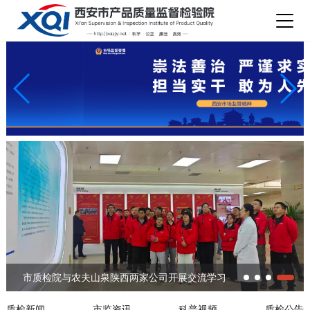
市质检院与农夫山泉陕西两家公司开展交流学习
市市场监管局副局长张军社到我院调研全年重点
市质检院举办树立和践行正确政绩观学习教育读
市质检院工会委员会组织开展健步走活动
市质检院与农夫山泉陕西两家公司开展交流学习
工作
书班开班式
质检新闻
市监资讯
科普视频
质检公告