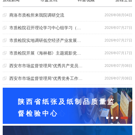
商洛市质检所来我院调研交流
2026年08月04日
市质检院召开理论学习中心组学习（扩大）会议
2026年07月27日
市质检院实地调研低空经济产业发展需求
2026年07月27日
市质检院开展《海林都》主题观影党日活动
2026年07月17日
西安市市场监督管理局“优秀共产党员”——王峰
2026年07月08日
西安市市场监督管理局“优秀党务工作者”——郭王钊
2026年07月08日
陕西省纸张及纸制品质量监
陕西省阀门产品质量监督检
陕西省油气田用化学品质量
陕西省保温及阻燃产品质量
陕西省纸张及纸制品质量监
督检验中心
验中心
监督检验中心
监督检验中心
督检验中心