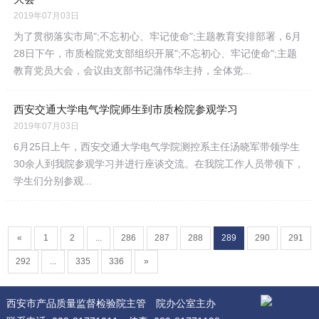
2019年07月03日
为了贯彻落实市局";不忘初心、牢记使命";主题教育安排部署，6月
28日下午，市质检院党支部组织开展";不忘初心、牢记使命";主题
教育党员大会，会议由支部书记蒲伟华主持，全体党...
西安交通大学电气学院师生到市质检院参观学习
2019年07月03日
6月25日上午，西安交通大学电气学院测控系主任汤晓军带领学生
30余人到我院参观学习并进行座谈交流。在我院工作人员带领下，
学生们分别参观...
«
1
2
...
286
287
288
289
290
291
292
...
335
336
»
西安市产品质量监督检验院主管
院办公室主办