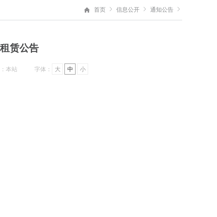
首页
信息公开
通知公告
仪租赁公告
：本站
字体：
大
中
小