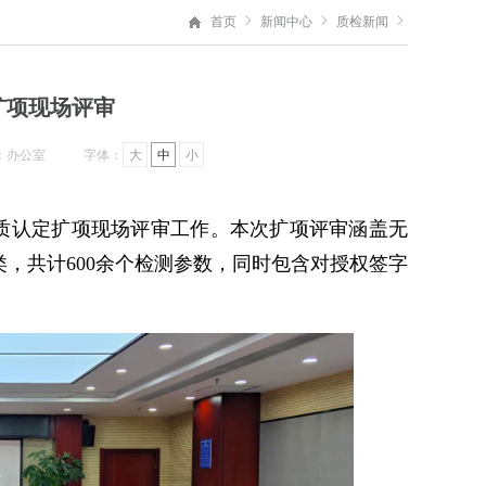
首页
新闻中心
质检新闻
扩项现场评审
：办公室
字体：
大
中
小
资质认定扩项现场评审工作。本次扩项评审涵盖无
，共计600余个检测参数，同时包含对授权签字