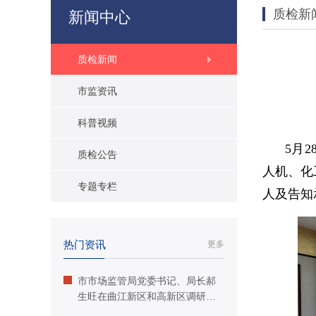
质检新
新闻中心
质检新闻
市监资讯
科普视频
5月
质检公告
人机、化
专题专栏
人及告知
热门资讯
更多
市市场监管局党委书记、局长郝
生旺在曲江新区和高新区调研消
费者权益保护工作