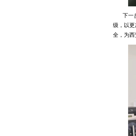
下一
级，以更
全，为西