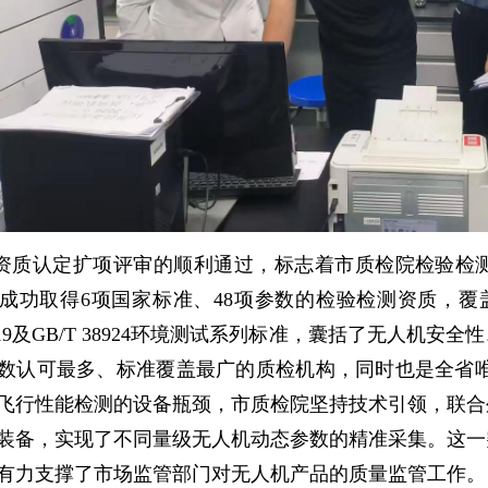
资质认定扩项评审的顺利通过，标志着市质检院检验检
成功取得6项国家标准、48项参数的检验检测资质，覆盖强制性
-2019及GB/T 38924环境测试系列标准，囊括了无
数认可最多、标准覆盖最广的质检机构，同时也是全省唯
飞行性能检测的设备瓶颈，市质检院坚持技术引领，联合
装备，实现了不同量级无人机动态参数的精准采集。这一
有力支撑了市场监管部门对无人机产品的质量监管工作。