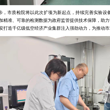
步，市质检院将以此次扩项为新起点，持续完善实验设
加精准、可靠的检测数据为政府监管提供技术保障，助力
安打造千亿级低空经济产业集群注入强劲动力，为推动市