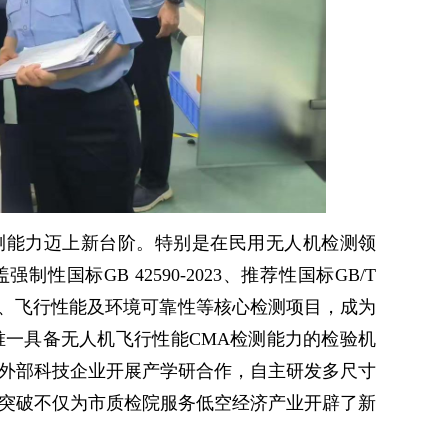
测能力迈上新台阶。特别是在民用无人机检测领
国标GB 42590-2023、推荐性国标GB/T
人机安全性、飞行性能及环境可靠性等核心检测项目，成为
一具备无人机飞行性能CMA检测能力的检验机
外部科技企业开展产学研合作，自主研发多尺寸
突破不仅为市质检院服务低空经济产业开辟了新